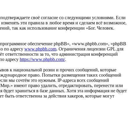
вы подтверждаете своё согласие со следующими условиями. Если
 изменять эти правила в любое время и сделаем всё возможное,
ений, так как использование конференции «Бог. Человек.
«программное обеспечение phpBB», «www.phpbb.com», «phpBB
но по адресу
www.phpbb.com
. Ограничения лицензии GPL для
ёт ответственности за то, что администрация конференций
 по адресу
https://www.phpbb.com/
.
ывов к национальной розни и прочих сообщений, которые
 международное право. Попытки размещения таких сообщений
если мы сочтём это нужным. IP-адреса всех сообщений
 Мир.» имеют право удалить, отредактировать, перенести или
 будет храниться в базе данных. Хотя эта информация не будет
т быть ответственна за действия хакеров, которые могут