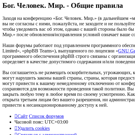
Бог. Человек. Мир. - Общие правила
Заходя на конференцию «Бог. Человек. Мир.» (в дальнейшем «мы
вы не согласны с ними, пожалуйста, не заходите и не пользуйт
чтобы уведомить вас об этом, однако с вашей стороны было бы
Мир.» после обновления/исправления условий означает ваше со
Наши форумы работают под управлением программного обеспе
Limited», «phpBB Teams»), выпущенного по лицензии «
GNU Gen
программного обеспечения phpBB строго связаны с организаци
определяет в качестве допустимого содержания и/или поведен
Вы соглашаетесь не размещать оскорбительных, угрожающих, 
могут нарушить законы вашей страны, страны, которая предос
могут привести к вашему немедленному отключению от конфере
сохраняются для возможности проведения такой политики. Вы с
закрыть любую тему в любое время по своему усмотрению. Как 
открыта третьим лицам без вашего разрешения, ни администрац
привести к несанкционированному доступу к ней.
Сайт
Список форумов
Часовой пояс:
UTC+03:00
Удалить cookies
Связаться с администрацией