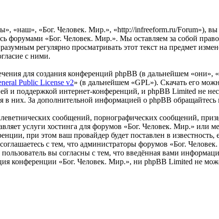
», «наш», «Бог. Человек. Мир.», «http://infreeform.ru/Forum»), 
есь форумами «Бог. Человек. Мир.». Мы оставляем за собой право
 разумным регулярно просматривать этот текст на предмет измен
гласие с ними.
чения для создания конференций phpBB (в дальнейшем «они», 
eral Public License v2
» (в дальнейшем «GPL»). Скачать его мож
ей и поддержкой интернет-конференций, и phpBB Limited не нес
ия в них. За дополнительной информацией о phpBB обращайтесь
клеветнических сообщений, порнографических сообщений, приз
тавляет услуги хостинга для форумов «Бог. Человек. Мир.» или
нции, при этом ваш провайдер будет поставлен в известность, 
оглашаетесь с тем, что администраторы форумов «Бог. Человек.
пользователь вы согласны с тем, что введённая вами информация
ия конференции «Бог. Человек. Мир.», ни phpBB Limited не може