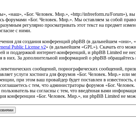
», «наш», «Бог. Человек. Мир.», «http://infreeform.ru/Forum»), 
есь форумами «Бог. Человек. Мир.». Мы оставляем за собой право
 разумным регулярно просматривать этот текст на предмет измен
гласие с ними.
чения для создания конференций phpBB (в дальнейшем «они», 
eral Public License v2
» (в дальнейшем «GPL»). Скачать его мож
ей и поддержкой интернет-конференций, и phpBB Limited не нес
ия в них. За дополнительной информацией о phpBB обращайтесь
клеветнических сообщений, порнографических сообщений, приз
тавляет услуги хостинга для форумов «Бог. Человек. Мир.» или
нции, при этом ваш провайдер будет поставлен в известность, 
оглашаетесь с тем, что администраторы форумов «Бог. Человек.
пользователь вы согласны с тем, что введённая вами информация
ия конференции «Бог. Человек. Мир.», ни phpBB Limited не може