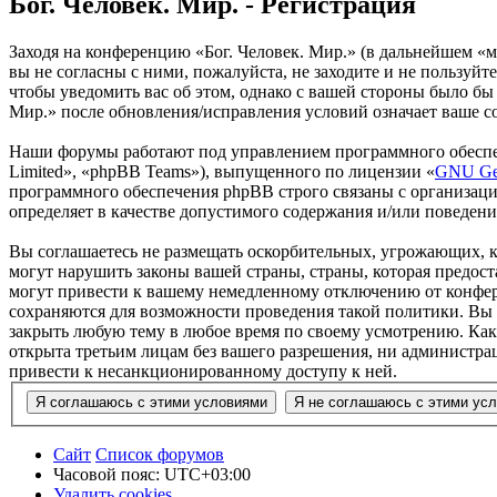
Бог. Человек. Мир. - Регистрация
Заходя на конференцию «Бог. Человек. Мир.» (в дальнейшем «мы
вы не согласны с ними, пожалуйста, не заходите и не пользуйт
чтобы уведомить вас об этом, однако с вашей стороны было бы
Мир.» после обновления/исправления условий означает ваше со
Наши форумы работают под управлением программного обеспе
Limited», «phpBB Teams»), выпущенного по лицензии «
GNU Gen
программного обеспечения phpBB строго связаны с организаци
определяет в качестве допустимого содержания и/или поведен
Вы соглашаетесь не размещать оскорбительных, угрожающих, 
могут нарушить законы вашей страны, страны, которая предос
могут привести к вашему немедленному отключению от конфере
сохраняются для возможности проведения такой политики. Вы с
закрыть любую тему в любое время по своему усмотрению. Как 
открыта третьим лицам без вашего разрешения, ни администрац
привести к несанкционированному доступу к ней.
Сайт
Список форумов
Часовой пояс:
UTC+03:00
Удалить cookies