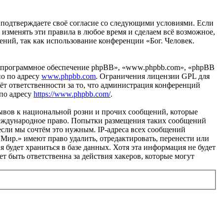
вы подтверждаете своё согласие со следующими условиями. Если
 изменять эти правила в любое время и сделаем всё возможное,
ений, так как использование конференции «Бог. Человек.
«программное обеспечение phpBB», «www.phpbb.com», «phpBB
но по адресу
www.phpbb.com
. Ограничения лицензии GPL для
ёт ответственности за то, что администрация конференций
 по адресу
https://www.phpbb.com/
.
ывов к национальной розни и прочих сообщений, которые
 международное право. Попытки размещения таких сообщений
если мы сочтём это нужным. IP-адреса всех сообщений
 Мир.» имеют право удалить, отредактировать, перенести или
 будет храниться в базе данных. Хотя эта информация не будет
т быть ответственна за действия хакеров, которые могут