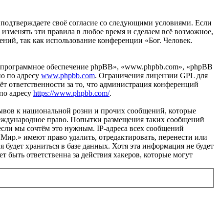
вы подтверждаете своё согласие со следующими условиями. Если
 изменять эти правила в любое время и сделаем всё возможное,
ений, так как использование конференции «Бог. Человек.
«программное обеспечение phpBB», «www.phpbb.com», «phpBB
но по адресу
www.phpbb.com
. Ограничения лицензии GPL для
ёт ответственности за то, что администрация конференций
 по адресу
https://www.phpbb.com/
.
ывов к национальной розни и прочих сообщений, которые
 международное право. Попытки размещения таких сообщений
если мы сочтём это нужным. IP-адреса всех сообщений
 Мир.» имеют право удалить, отредактировать, перенести или
 будет храниться в базе данных. Хотя эта информация не будет
т быть ответственна за действия хакеров, которые могут