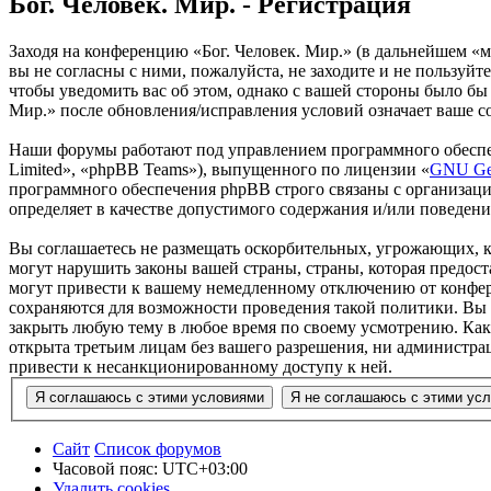
Бог. Человек. Мир. - Регистрация
Заходя на конференцию «Бог. Человек. Мир.» (в дальнейшем «мы
вы не согласны с ними, пожалуйста, не заходите и не пользуйт
чтобы уведомить вас об этом, однако с вашей стороны было бы
Мир.» после обновления/исправления условий означает ваше со
Наши форумы работают под управлением программного обеспе
Limited», «phpBB Teams»), выпущенного по лицензии «
GNU Gen
программного обеспечения phpBB строго связаны с организаци
определяет в качестве допустимого содержания и/или поведен
Вы соглашаетесь не размещать оскорбительных, угрожающих, 
могут нарушить законы вашей страны, страны, которая предос
могут привести к вашему немедленному отключению от конфере
сохраняются для возможности проведения такой политики. Вы с
закрыть любую тему в любое время по своему усмотрению. Как 
открыта третьим лицам без вашего разрешения, ни администрац
привести к несанкционированному доступу к ней.
Сайт
Список форумов
Часовой пояс:
UTC+03:00
Удалить cookies