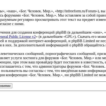
», «наш», «Бог. Человек. Мир.», «http://infreeform.ru/Forum»), 
есь форумами «Бог. Человек. Мир.». Мы оставляем за собой право
 разумным регулярно просматривать этот текст на предмет измен
гласие с ними.
чения для создания конференций phpBB (в дальнейшем «они», 
eral Public License v2
» (в дальнейшем «GPL»). Скачать его мож
ей и поддержкой интернет-конференций, и phpBB Limited не нес
ия в них. За дополнительной информацией о phpBB обращайтесь
клеветнических сообщений, порнографических сообщений, приз
тавляет услуги хостинга для форумов «Бог. Человек. Мир.» или
нции, при этом ваш провайдер будет поставлен в известность, 
оглашаетесь с тем, что администраторы форумов «Бог. Человек.
пользователь вы согласны с тем, что введённая вами информация
ия конференции «Бог. Человек. Мир.», ни phpBB Limited не може