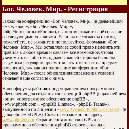
Бог. Человек. Мир. - Регистрация
Заходя на конференцию «Бог. Человек. Мир.» (в дальнейшем
«мы», «наш», «Бог. Человек. Мир.»,
«http://infreeform.ru/Forum»), вы подтверждаете своё согласие
со следующими условиями. Если вы не согласны с ними,
пожалуйста, не заходите и не пользуйтесь форумами «Бог.
Человек. Мир.». Мы оставляем за собой право изменять эти
правила в любое время и сделаем всё возможное, чтобы
уведомить вас об этом, однако с вашей стороны было бы
разумным регулярно просматривать этот текст на предмет
изменений, так как использование конференции «Бог.
Человек. Мир.» после обновления/исправления условий
означает ваше согласие с ними.
Наши форумы работают под управлением программного
обеспечения для создания конференций phpBB (в дальнейшем
«они», «программное обеспечение phpBB»,
«www.phpbb.com», «phpBB Limited», «phpBB Teams»),
выпущенного по лицензии «
GNU General Public License v2
» (в
дальнейшем «GPL»). Скачать его можно по адресу
www.phpbb.com
. Ограничения лицензии GPL для
программного обеспечения phpBB строго связаны с