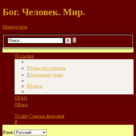
Бог. Человек. Мир.
Пропустить
Расширенный
Поиск
поиск
Ссылки
Темы без ответов
Активные темы
Поиск
FAQ
Вход
Сайт
Список форумов
Поиск
Язык: