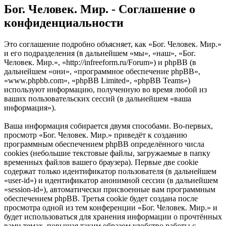
Бог. Человек. Мир. - Соглашение о
конфиденциальности
Это соглашение подробно объясняет, как «Бог. Человек. Мир.»
и его подразделения (в дальнейшем «мы», «наш», «Бог.
Человек. Мир.», «http://infreeform.ru/Forum») и phpBB (в
дальнейшем «они», «программное обеспечение phpBB»,
«www.phpbb.com», «phpBB Limited», «phpBB Teams»)
используют информацию, полученную во время любой из
ваших пользовательских сессий (в дальнейшем «ваша
информация»).
Ваша информация собирается двумя способами. Во-первых,
просмотр «Бог. Человек. Мир.» приведёт к созданию
программным обеспечением phpBB определённого числа
cookies (небольшие текстовые файлы, загружаемые в папку
временных файлов вашего браузера). Первые две cookie
содержат только идентификатор пользователя (в дальнейшем
«user-id») и идентификатор анонимной сессии (в дальнейшем
«session-id»), автоматически присвоенные вам программным
обеспечением phpBB. Третья cookie будет создана после
просмотра одной из тем конференции «Бог. Человек. Мир.» и
будет использоваться для хранения информации о прочтённых
вами темах, повышая таким образом удобство работы с