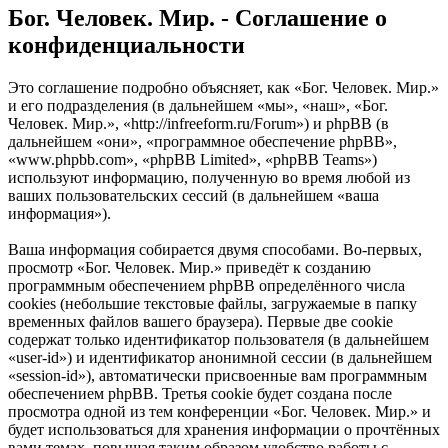
Бог. Человек. Мир. - Соглашение о
конфиденциальности
Это соглашение подробно объясняет, как «Бог. Человек. Мир.»
и его подразделения (в дальнейшем «мы», «наш», «Бог.
Человек. Мир.», «http://infreeform.ru/Forum») и phpBB (в
дальнейшем «они», «программное обеспечение phpBB»,
«www.phpbb.com», «phpBB Limited», «phpBB Teams»)
используют информацию, полученную во время любой из
ваших пользовательских сессий (в дальнейшем «ваша
информация»).
Ваша информация собирается двумя способами. Во-первых,
просмотр «Бог. Человек. Мир.» приведёт к созданию
программным обеспечением phpBB определённого числа
cookies (небольшие текстовые файлы, загружаемые в папку
временных файлов вашего браузера). Первые две cookie
содержат только идентификатор пользователя (в дальнейшем
«user-id») и идентификатор анонимной сессии (в дальнейшем
«session-id»), автоматически присвоенные вам программным
обеспечением phpBB. Третья cookie будет создана после
просмотра одной из тем конференции «Бог. Человек. Мир.» и
будет использоваться для хранения информации о прочтённых
вами темах, повышая таким образом удобство работы с