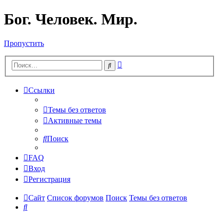
Бог. Человек. Мир.
Пропустить
Расширенный
Поиск
поиск
Ссылки
Темы без ответов
Активные темы
Поиск
FAQ
Вход
Регистрация
Сайт
Список форумов
Поиск
Темы без ответов
Поиск