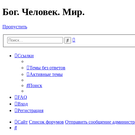
Бог. Человек. Мир.
Пропустить
Расширенный
Поиск
поиск
Ссылки
Темы без ответов
Активные темы
Поиск
FAQ
Вход
Регистрация
Сайт
Список форумов
Отправить сообщение админист
Поиск