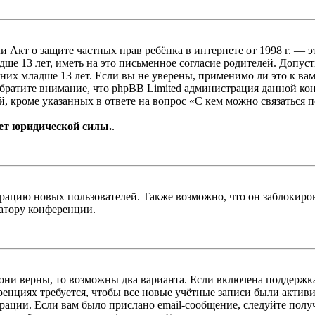
, или Акт о защите частных прав ребёнка в интернете от 1998 г.
е 13 лет, иметь на это письменное согласие родителей. Допус
х младше 13 лет. Если вы не уверены, применимо ли это к вам
Обратите внимание, что phpBB Limited администрация данной к
, кроме указанных в ответе на вопрос «С кем можно связаться 
ет юридической силы.
.
цию новых пользователей. Также возможно, что он заблокирова
ратору конференции.
 они верны, то возможны два варианта. Если включена поддержка
енциях требуется, чтобы все новые учётные записи были актив
трации. Если вам было прислано email-сообщение, следуйте пол