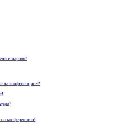
ени и пароля?
ас на конференции»?
е!
ателя?
и на конференцию!