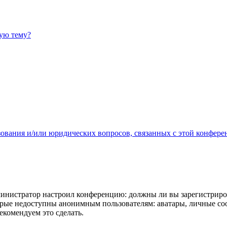
ную тему?
зования и/или юридических вопросов, связанных с этой конфере
администратор настроил конференцию: должны ли вы зарегистриро
рые недоступны анонимным пользователям: аватары, личные сообщ
екомендуем это сделать.