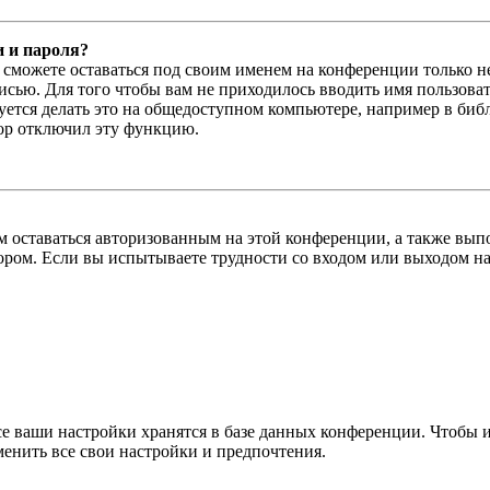
и и пароля?
ы сможете оставаться под своим именем на конференции только н
писью. Для того чтобы вам не приходилось вводить имя пользова
тся делать это на общедоступном компьютере, например в библи
тор отключил эту функцию.
вам оставаться авторизованным на этой конференции, а также в
ром. Если вы испытываете трудности со входом или выходом на
се ваши настройки хранятся в базе данных конференции. Чтобы 
менить все свои настройки и предпочтения.