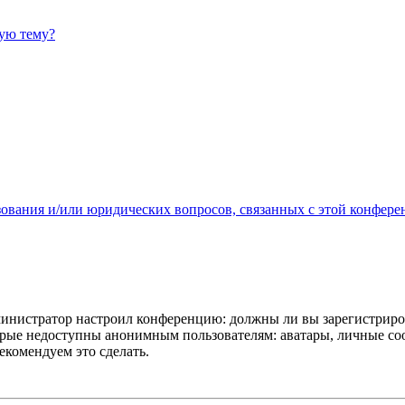
ную тему?
зования и/или юридических вопросов, связанных с этой конфере
администратор настроил конференцию: должны ли вы зарегистриро
рые недоступны анонимным пользователям: аватары, личные сообщ
екомендуем это сделать.