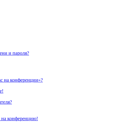
ени и пароля?
ас на конференции»?
е!
ателя?
и на конференцию!