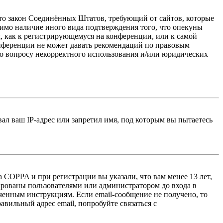
 — это закон Соединённых Штатов, требующий от сайтов, которые
тимо наличие иного вида подтверждения того, что опекуны
, как к регистрирующемуся на конференции, или к самой
онференции не может давать рекомендаций по правовым
по вопросу некорректного использования и/или юридических
л ваш IP-адрес или запретил имя, под которым вы пытаетесь
 COPPA и при регистрации вы указали, что вам менее 13 лет,
ированы пользователями или администратором до входа в
ученным инструкциям. Если email-сообщение не получено, то
авильный адрес email, попробуйте связаться с