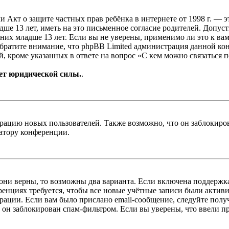
, или Акт о защите частных прав ребёнка в интернете от 1998 г.
е 13 лет, иметь на это письменное согласие родителей. Допус
х младше 13 лет. Если вы не уверены, применимо ли это к вам
Обратите внимание, что phpBB Limited администрация данной к
, кроме указанных в ответе на вопрос «С кем можно связаться 
ет юридической силы.
.
цию новых пользователей. Также возможно, что он заблокирова
ратору конференции.
 они верны, то возможны два варианта. Если включена поддержка
енциях требуется, чтобы все новые учётные записи были актив
трации. Если вам было прислано email-сообщение, следуйте пол
 он заблокирован спам-фильтром. Если вы уверены, что ввели пр